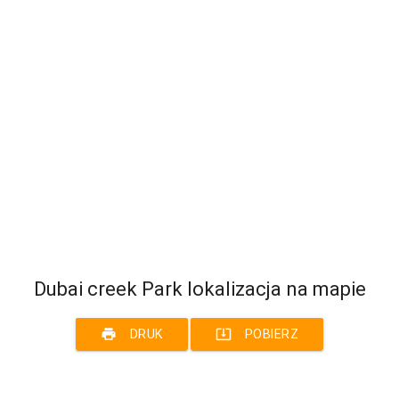
Dubai creek Park lokalizacja na mapie
print
system_update_alt
DRUK
POBIERZ