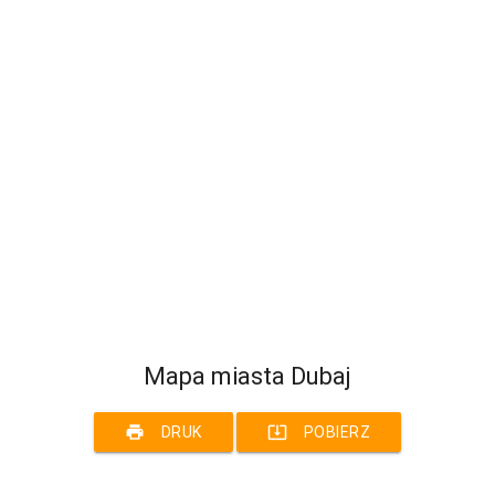
Mapa miasta Dubaj
print
system_update_alt
DRUK
POBIERZ