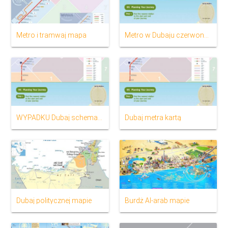
Metro i tramwaj mapa
Metro w Dubaju czerwona linia na mapie
WYPADKU Dubaj schemat metra
Dubaj metra kartą
Dubaj politycznej mapie
Burdż Al-arab mapie