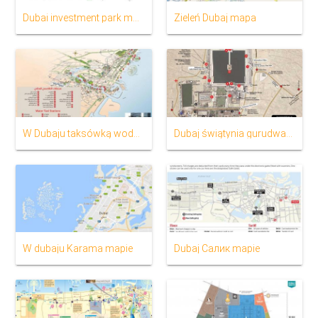
Dubai investment park mapa
Zieleń Dubaj mapa
W Dubaju taksówką wodną kartą
Dubaj świątynia gurudwara mapie
W dubaju Karama mapie
Dubaj Салик mapie