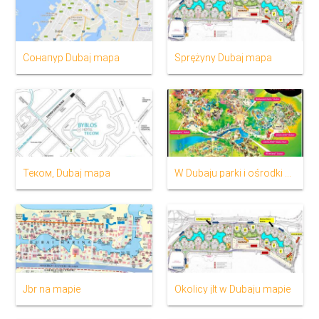
Сонапур Dubaj mapa
Sprężyny Dubaj mapa
Теком, Dubaj mapa
W Dubaju parki i ośrodki mapie
Jbr na mapie
Okolicy jlt w Dubaju mapie