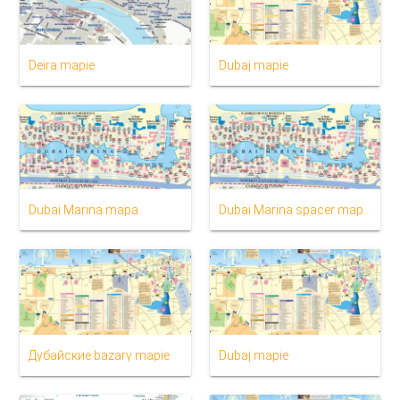
Deira mapie
Dubaj mapie
Dubai Marina mapa
Dubai Marina spacer mapie
Дубайские bazary mapie
Dubaj mapie