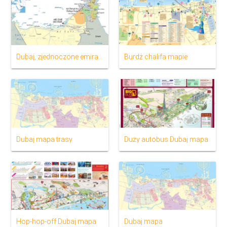
Dubaj, zjednoczone emiraty ARABSKIE na mapie
Burdż chalifa mapie
Dubaj mapa trasy
Duży autobus Dubaj mapa
Hop-hop-off Dubaj mapa
Dubaj mapa